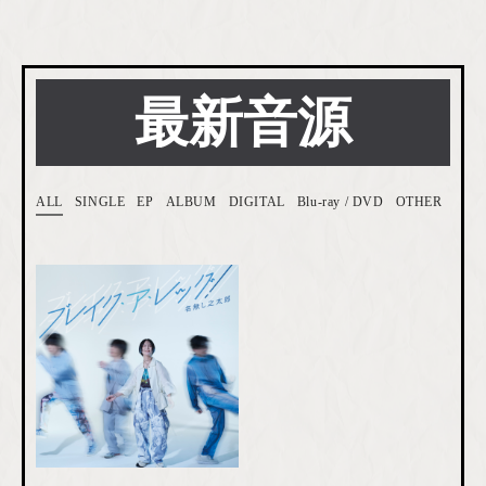
最新音源
ALL
SINGLE
EP
ALBUM
DIGITAL
Blu-ray / DVD
OTHER